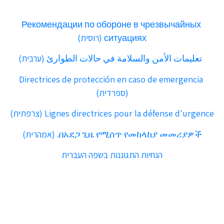
Рекомендации по обороне в чрезвычайных
ситуациях (רוסית)
تعليمات الأمن والسلامة في حالات الطوارئ (ערבית)
Directrices de protección en caso de emergencia
(ספרדית)
Lignes directrices pour la défense d'urgence (צרפתית)
በአደጋ ጊዜ የሚሰጥ የመከላከያ መመሪያዎች. (אמהרית)
הנחיות התגוננות בשפה העברית